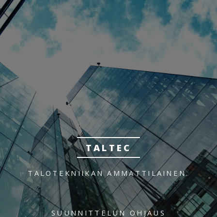
TALTEC
TALOTEKNIIKAN AMMATTILAINEN.
SUUNNITTELUN OHJAUS